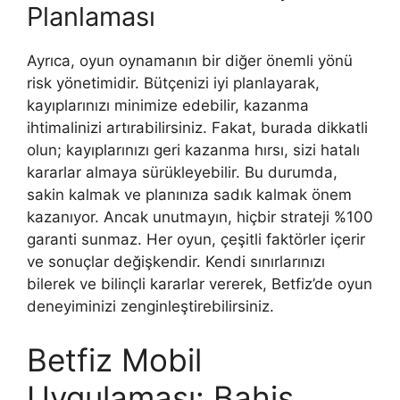
Planlaması
Ayrıca, oyun oynamanın bir diğer önemli yönü
risk yönetimidir. Bütçenizi iyi planlayarak,
kayıplarınızı minimize edebilir, kazanma
ihtimalinizi artırabilirsiniz. Fakat, burada dikkatli
olun; kayıplarınızı geri kazanma hırsı, sizi hatalı
kararlar almaya sürükleyebilir. Bu durumda,
sakin kalmak ve planınıza sadık kalmak önem
kazanıyor. Ancak unutmayın, hiçbir strateji %100
garanti sunmaz. Her oyun, çeşitli faktörler içerir
ve sonuçlar değişkendir. Kendi sınırlarınızı
bilerek ve bilinçli kararlar vererek, Betfiz’de oyun
deneyiminizi zenginleştirebilirsiniz.
Betfiz Mobil
Uygulaması: Bahis