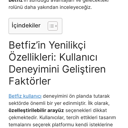
rolünü daha yakından inceleyeceğiz.
İçindekiler
Betfiz’in Yenilikçi
Özellikleri: Kullanıcı
Deneyimini Geliştiren
Faktörler
Betfiz kullanıcı
deneyimini ön planda tutarak
sektörde önemli bir yer edinmiştir. İlk olarak,
özelleştirilebilir arayüz
seçenekleri dikkat
çekmektedir. Kullanıcılar, tercih ettikleri tasarım
temalarını seçerek platformu kendi isteklerine