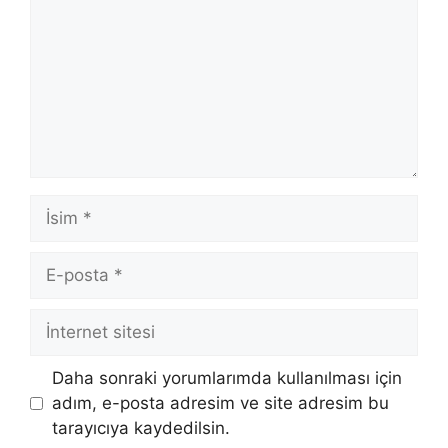
İsim
E-
posta
İnternet
sitesi
Daha sonraki yorumlarımda kullanılması için
adım, e-posta adresim ve site adresim bu
tarayıcıya kaydedilsin.