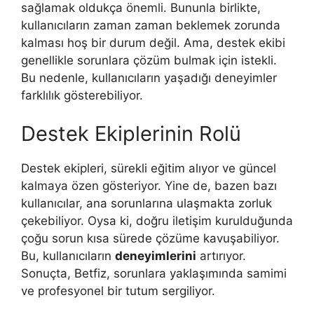
sağlamak oldukça önemli. Bununla birlikte,
kullanıcıların zaman zaman beklemek zorunda
kalması hoş bir durum değil. Ama, destek ekibi
genellikle sorunlara çözüm bulmak için istekli.
Bu nedenle, kullanıcıların yaşadığı deneyimler
farklılık gösterebiliyor.
Destek Ekiplerinin Rolü
Destek ekipleri, sürekli eğitim alıyor ve güncel
kalmaya özen gösteriyor. Yine de, bazen bazı
kullanıcılar, ana sorunlarına ulaşmakta zorluk
çekebiliyor. Oysa ki, doğru iletişim kurulduğunda
çoğu sorun kısa sürede çözüme kavuşabiliyor.
Bu, kullanıcıların
deneyimlerini
artırıyor.
Sonuçta, Betfiz, sorunlara yaklaşımında samimi
ve profesyonel bir tutum sergiliyor.