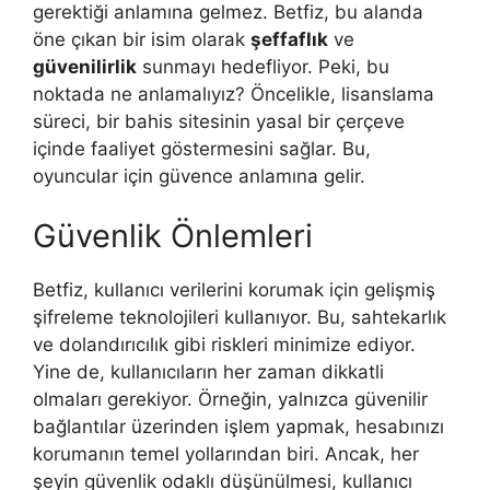
gerektiği anlamına gelmez. Betfiz, bu alanda
öne çıkan bir isim olarak
şeffaflık
ve
güvenilirlik
sunmayı hedefliyor. Peki, bu
noktada ne anlamalıyız? Öncelikle, lisanslama
süreci, bir bahis sitesinin yasal bir çerçeve
içinde faaliyet göstermesini sağlar. Bu,
oyuncular için güvence anlamına gelir.
Güvenlik Önlemleri
Betfiz, kullanıcı verilerini korumak için gelişmiş
şifreleme teknolojileri kullanıyor. Bu, sahtekarlık
ve dolandırıcılık gibi riskleri minimize ediyor.
Yine de, kullanıcıların her zaman dikkatli
olmaları gerekiyor. Örneğin, yalnızca güvenilir
bağlantılar üzerinden işlem yapmak, hesabınızı
korumanın temel yollarından biri. Ancak, her
şeyin güvenlik odaklı düşünülmesi, kullanıcı