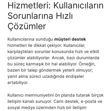
Hizmetleri: Kullanıcıların
Sorunlarına Hızlı
Çözümler
Kullanıcılarına sunduğu
müşteri destek
hizmetleri ile dikkat çekiyor. Kullanıcılar,
karşılaştıkları sorunlar konusunda hızlı ve etkili
çözümler alabiliyorlar. Ancak, bazı durumlarda
bu süreç karmaşık bir hal alabiliyor. Örneğin,
bazen bir talep göndermek yeterli olmuyor;
yanıt alma süreci uzadığında endişeler
artabiliyor.
Kullanıcı memnuniyetini ön planda tutarak birçok
iletişim kanalı sunuyor. Canlı destek, e-posta ve
sosyal medya üzerinden hızlı bir iletişim