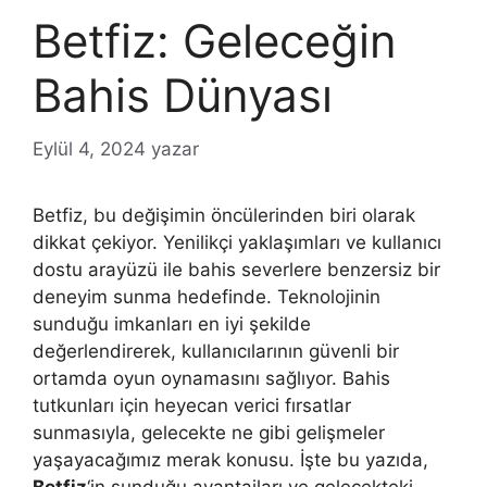
Betfiz: Geleceğin
Bahis Dünyası
Eylül 4, 2024
yazar
Betfiz, bu değişimin öncülerinden biri olarak
dikkat çekiyor. Yenilikçi yaklaşımları ve kullanıcı
dostu arayüzü ile bahis severlere benzersiz bir
deneyim sunma hedefinde. Teknolojinin
sunduğu imkanları en iyi şekilde
değerlendirerek, kullanıcılarının güvenli bir
ortamda oyun oynamasını sağlıyor. Bahis
tutkunları için heyecan verici fırsatlar
sunmasıyla, gelecekte ne gibi gelişmeler
yaşayacağımız merak konusu. İşte bu yazıda,
Betfiz
‘in sunduğu avantajları ve gelecekteki